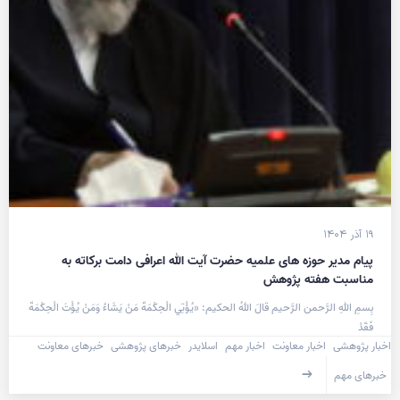
۱۹ آذر ۱۴۰۴
پیام مدیر حوزه های علمیه حضرت آیت الله اعرافی دامت برکاته به
مناسبت هفته پژوهش
بِسمِ اللهِ الرَّحمن الرَّحیم قالَ اللهُ الحکیم: «يُؤْتِي الْحِكْمَةَ مَنْ يَشَاءُ وَمَنْ يُؤْتَ الْحِكْمَةَ
فَقَدْ
اخبار پژوهشی
اخبار معاونت
اخبار مهم
اسلایدر
خبرهای پژوهشی
خبرهای معاونت
خبرهای مهم