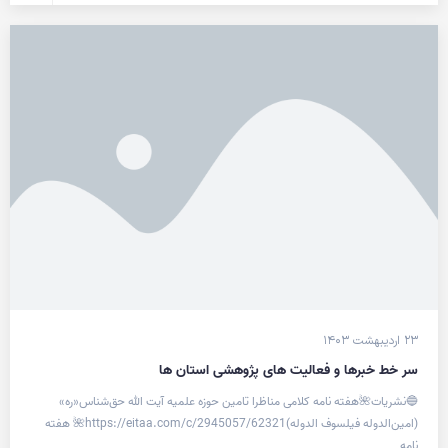
۲۳ اردیبهشت ۱۴۰۳
سر خط خبرها و فعالیت های پژوهشی استان ها
🔵نشریات🌺هفته نامه کلامی مناظرا تامین حوزه‌ علمیه آیت الله حق‌شناس«ره‌»‌
(امین‌الدوله فیلسوف الدوله)https://eitaa.com/c/2945057/62321🌺 هفته
نامه