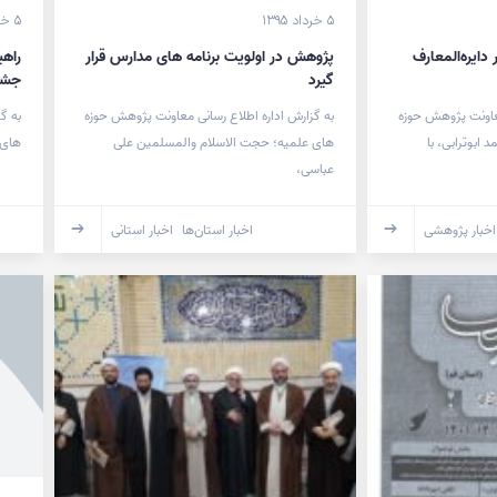
۵ خرداد ۱۳۹۵
۵ خرداد ۱۳۹۵
ز ۸ اثر فاخر دایره‌المعارف
پژوهش در اولویت برنامه های مدارس قرار
گیرد
جشنو
معاونت پژوهش حوزه
به گزارش اداره اطلاع رسانی معاونت پژوهش حوزه
به گ
ابوترابی، با
های علمیه؛ حجت الاسلام والمسلمین علی
های 
عباسی،
اخبار پژوهشی
اخبار استان‌ها
اخبار استانی