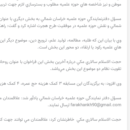
موطن و نيز شاخصه هاي حوزه علميه مطلوب و بسترسازي لازم جهت تربيت 
مسؤل دفترنمايندگي حوزه علميه خراسان شمالي به بخش ديگري با عنوا
شمالي و نقش حوزه علميه در موفقيت طرح هجرت اشاره كرد و گفت: راهكا
وي با بيان اين كه طلبه، مطالعه، توليد علم، ترويج دين، موضوع ديگر اي
هاي علميه ركود يا ارتقاء، دو محور اين بخش است.
حجت الاسلام سالاري مكي درباره آخرين بخش اين فراخوان با عنوان روحاني
تقويت نظام دو موضوع اين بخش مي‌باشد.
وی افزود: به برگزیدگان این مسابقه ۳ کمک هزینه حج عمره، ۴ کمک هزینه سفر به عتبات عالیات و ۱۹ جایزه ارزنده دیگر اهدا می شود.
مسؤل دفتر نمایندگی حوزه علمیه خراسان شمالي يادآور شد: علاقمندان مي‌ت
farakhankh90@gmail.com ارسال نمايند.
حجت الاسلام سالاري مكي خاطرنشان كرد: علاقمندان مي توانند جهت كسب اطلاعات بيشتر با شماره ت