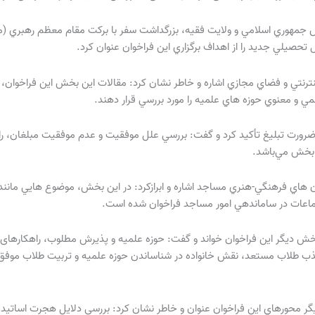
مهوري اسلامي و ولايت فقيه، بزرگداشت سفر با بركت مقام معظم رهبري (مدظل
 تحصيلي جديد را از اهداف برگزاري اين فراخوان عنوان كرد.
ترنتي و فضاي مجازي اشاره و خاطر نشان كرد: مقالات اين بخش اين فراخوان، 
مي و معنوي حوزه هاي علميه را مورد بررسي قرار دهند.
رورت تبليغ تأكيد كرد و گفت: بررسي علل موفقيت و عدم موفقيت مبلغان، راه
 بخش مي‌باشد.
ون هاي فرهنگي-هنري مساجد اشاره و ابرازكرد: در اين بخش، موضوع هايي مانن
اعات در ساماندهي امور مساجد فراخوان شده است.
ديگر اين فراخوان خواند و گفت: حوزه علمیه و پذیرش مطلوب، راهکارهای ایج
جذب طلاب مستعد، نقش خانواده در شناساندن حوزه علمیه و تربیت طلاب موفق
يگر محورهاي اين فراخوان عنوان و خاطر نشان كرد: بررسي دلايل هجرت اساتيد 