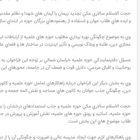
حجت الاسلام سالاري مكي تجديد پيمان با آرمان هاي شهدا و نظام مقدس ج
و ايده هاي طلاب جوان و استفاده از رهنمودهاي بزرگان حوزه در ابتداي سال
وي به موضوع چگونگي بهره برداري مطلوب حوزه هاي علميه از ارتباطات اين
مجازي دين، طلبه و وبلاگ نويسي و تأثير اينترنت در ساختار ها و فضاي عل
مسؤل دفترنمايندگي حوزه علميه خراسان شمالي بر توجه اين فراخوان به ض
روحانيت و اقبال مردمي، دلايل قوت و ضعف آن در جامعه، محورهاي اين
وي به بخش ديگر اين فراخوان درباره راهكارهاي تعامل حوزه علميه و كان
دين، چگونگي جذب جوانان به كانون هاي مساجد و نقش ائمه جمعه و جم
حجت الاسلام سالاري مكي حوزه علميه و جذب استعدادهاي درخشان را بخش 
حوزه علمیه، اساتید و رونق حوزه های علمیه، نقش آموزش و پرورش در 
طلاب موضوع هاي اين بخش است.
وي راهكارهاي لازم جهت ايجاد مدرسه عالي و ضرورت و چگونگي آن را از د