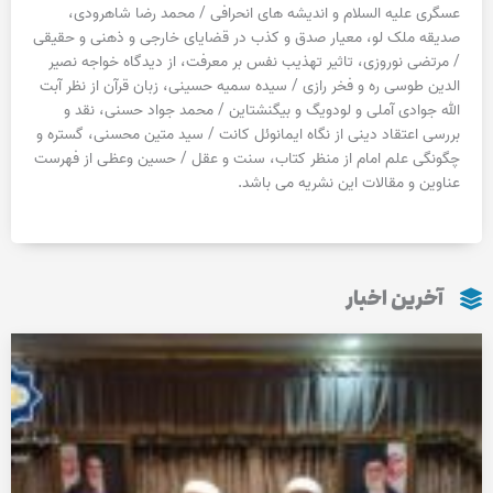
عسگری علیه السلام و اندیشه های انحرافی / محمد رضا شاهرودی،
صدیقه ملک لو، معیار صدق و کذب در قضایای خارجی و ذهنی و حقیقی
/ مرتضی نوروزی، تاثیر تهذیب نفس بر معرفت، از دیدگاه خواجه نصیر
الدین طوسی ره و فخر رازی / سیده سمیه حسینی، زبان قرآن از نظر آبت
الله جوادی آملی و لودویگ و بیگنشتاین / محمد جواد حسنی، نقد و
بررسی اعتقاد دینی از نگاه ایمانوئل کانت / سید متین محسنی، گستره و
چگونگی علم امام از منظر کتاب، سنت و عقل / حسین وعظی از فهرست
عناوین و مقالات این نشریه می باشد.
آخرین اخبار