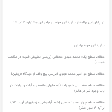
در پایان این برنامه از برگزیدگان خواهر و برادر این جشنواره تقدیر شد.
برگزیدگان حوزه برادران:
مقاله، سطح یک: محمد مهدی دهقانی (بررسی تطبیقی قنوت در مذاهب
خمسه)
مقاله، سطح دو: امیر محمد غزنوی (بررسی بیع وقف از دیدگاه فریقین)
مقاله، سطح سه: علی بلوچ زاده (راه حل‎های ملاصدرا و آیات و روایات در
باب وجود شر در عالم)
مقاله، سطح چهار: محمد حسنی (خود فراموشی و زمینه‎های آن با تاکید
بر آیه ۱۹ سور حشر)