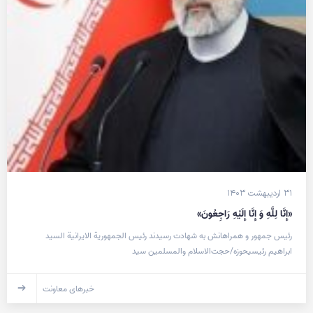
۳۱ اردیبهشت ۱۴۰۳
«إِنَّا لِلَّهِ وَ إِنَّا إِلَیْهِ رَاجِعُونَ»
رئیس جمهور و همراهانش به شهادت رسیدند رئيس الجمهورية الايرانية السيد
ابراهيم رئيسيحوزه/حجت‌الاسلام والمسلمین سید
خبرهای معاونت