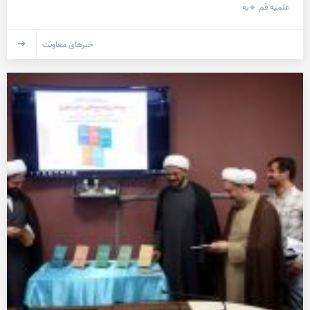
علمیه قم 🔹به
خبرهای معاونت