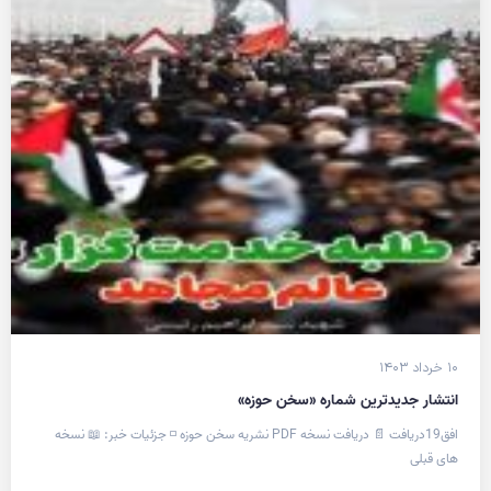
۱۰ خرداد ۱۴۰۳
انتشار جدیدترین شماره «سخن حوزه»
افق19دریافت 📄 دریافت نسخه PDF نشریه سخن حوزه ◽️ جزئیات خبر: 📖 نسخه
های قبلی