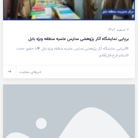
۷ اسفند ۱۴۰۲
برپایی نمایشگاه آثار پژوهشی مدارس علمیه منطقه ویژه بابل
🌺برپایی نمایشگاه آثار پژوهشی مدارس علمیه منطقه ویژه بابل 🔶با حضور حجت
الاسلام فرخ فال(قائم
خبرهای معاونت