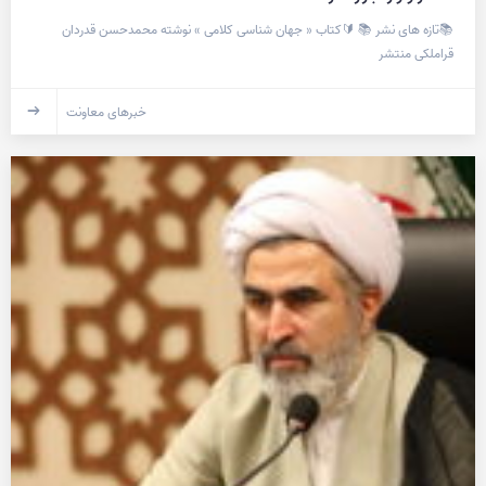
📚تازه های نشر 📚 🔰کتاب « جهان شناسی کلامی » نوشته محمدحسن قدردان
قراملکی منتشر
خبرهای معاونت