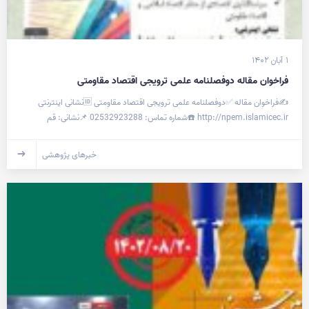
۱ آبان ۱۴۰۲
فراخوان مقاله دوفصلنامه علمی ترویجی اقتصاد مقاومتی
✍️فراخوان مقاله ✅دوفصلنامه علمی ترویجی اقتصاد مقاومتی 🆔نشانی اینترنتی
http://npem.islamicec.ir ☎️شماره تماس: 02532923288 📌نشانی: قم
خبرهای پژوهشی