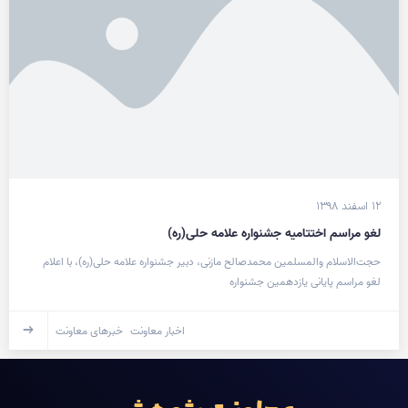
۱۲ اسفند ۱۳۹۸
لغو مراسم اختتامیه جشنواره علامه حلی(ره)
حجت‌الاسلام والمسلمین محمدصالح مازنی، دبیر جشنواره علامه حلی(ره)، با اعلام
لغو مراسم پایانی یازدهمین جشنواره
اخبار معاونت
خبرهای معاونت