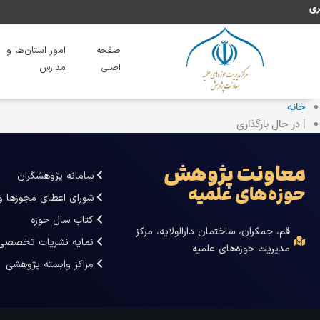
رش
هبری
ه
حتوا
صفحه
امور استان‌ها و
اصلی
مدارس
خانه
| در حال بارگذاری
معاونت پژوهش
سامانه پژوهشگران
حوزه‌های علمیه
شورای اعطای مجوزها و
کتاب سال حوزه
قم، جمکران، ساختمان دارالولایه، مرکز
نمایه نشریات تخصصی
مدیریت حوزه‌های علمیه
مراکز وابسته پژوهشی