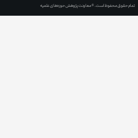
تمام حقوق محفوظ است. © معاونت پژوهش حوزه‌های علمیه